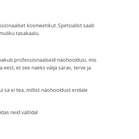
ssionaalset kosmeetikut. Spetsialist saab
muliku tasakaalu.
akub professionaalseid näohooldusi, mis
eest, et see näeks välja särav, terve ja
 sa ei tea, millist näohooldust endale
das neid vältida!