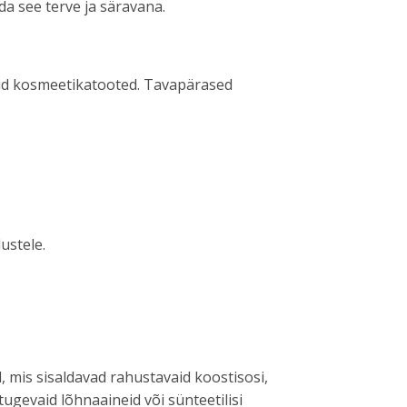
ida see terve ja säravana.
atud kosmeetikatooted. Tavapärased
ustele.
 mis sisaldavad rahustavaid koostisosi,
tugevaid lõhnaaineid või sünteetilisi