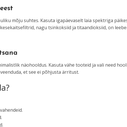
eest
juliku mõju suhtes. Kasuta igapäevaselt laia spektriga päik
esekaitsefiltrid, nagu tsinkoksiid ja titaandioksiid, on lee
htsana
malistlik näohooldus. Kasuta vähe tooteid ja vali need hooli
 veenduda, et see ei põhjusta ärritust.
da?
svahendeid.
.
d.