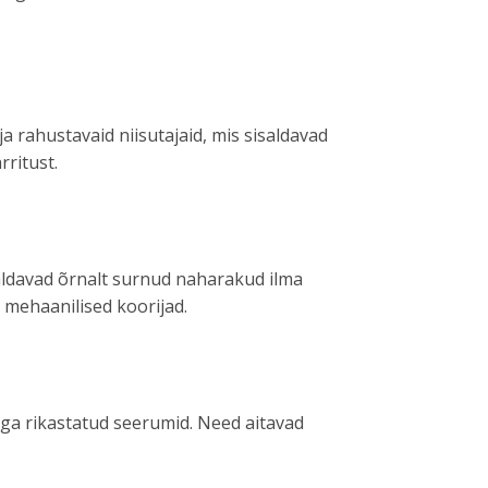
a rahustavaid niisutajaid, mis sisaldavad
ritust.
emaldavad õrnalt surnud naharakud ilma
 mehaanilised koorijad.
ega rikastatud seerumid. Need aitavad