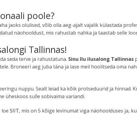
ionaali poole?
 jaoks olulised, võib olla aeg-ajalt vajalik külastada profe
atud näohooldust, mis rahustab nahka ja taastab selle loo
salongi Tallinnas!
oida seda terve ja rahustatuna.
Sinu Ilu ilusalong Tallinnas
p
le. Broneeri aeg juba täna ja lase meil hoolitseda oma naha 
ringu nuppu. Sealt leiad ka kõik protseduurid ja hinnad. Kui
me üheskoos sulle sobivaima variandi.
s loe
SIIT
, mis on 5 kõige levinumat viga näohoolduses ja, kui