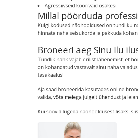
Agressiivseid koorivaid osakesi.
Millal pöörduda profess
Kuigi kodused näohooldused on tundliku naha
hinnata naha seisukorda ja pakkuda kohand
Broneeri aeg Sinu Ilu ilu
Tundlik nahk vajab erilist lähenemist, et h
on kohandatud vastavalt sinu naha vajaduste
tasakaalus!
Aja saad broneerida kasutades online bronee
valida,
võta meiega julgelt ühendust
ja leia
Kui soovid lugeda näohooldusest lisaks, sii