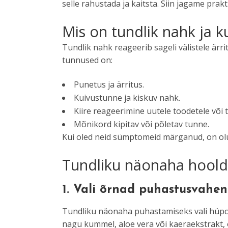
selle rahustada ja kaitsta. Siin jagame prakt
Mis on tundlik nahk ja k
Tundlik nahk reageerib sageli välistele är
tunnused on:
Punetus ja ärritus.
Kuivustunne ja kiskuv nahk.
Kiire reageerimine uutele toodetele või
Mõnikord kipitav või põletav tunne.
Kui oled neid sümptomeid märganud, on olu
Tundliku näonaha hooldu
1.
Vali õrnad puhastusvahen
Tundliku näonaha puhastamiseks vali hüpoal
nagu kummel, aloe vera või kaeraekstrakt, on