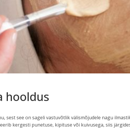
a hooldus
nu, sest see on sageli vastuvõtlik välismõjudele nagu ilmast
eerib kergesti punetuse, kipituse või kuivusega, siis järgi