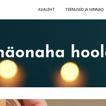
AVALEHT
TEENUSED JA HINNAD
 näonaha hool