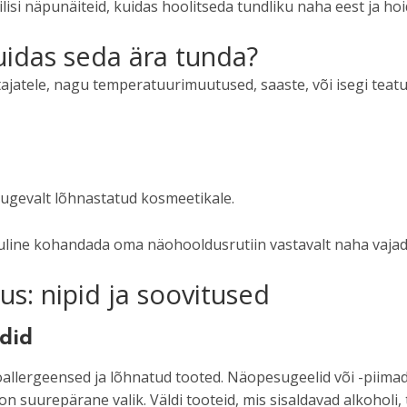
ilisi näpunäiteid, kuidas hoolitseda tundliku naha eest ja ho
uidas seda ära tunda?
ritajatele, nagu temperatuurimuutused, saaste, või isegi te
 tugevalt lõhnastatud kosmeetikale.
line kohandada oma näohooldusrutiin vastavalt naha vajad
s: nipid ja soovitused
did
lergeensed ja lõhnatud tooted. Näopesugeelid või -piimad,
 suurepärane valik. Väldi tooteid, mis sisaldavad alkoholi, 