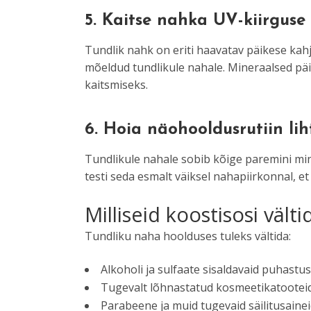
5.
Kaitse nahka UV-kiirguse 
Tundlik nahk on eriti haavatav päikese kah
mõeldud tundlikule nahale. Mineraalsed päik
kaitsmiseks.
6.
Hoia näohooldusrutiin li
Tundlikule nahale sobib kõige paremini mini
testi seda esmalt väiksel nahapiirkonnal, et
Milliseid koostisosi välti
Tundliku naha hoolduses tuleks vältida:
Alkoholi ja sulfaate sisaldavaid puhastu
Tugevalt lõhnastatud kosmeetikatooteid
Parabeene ja muid tugevaid säilitusainei