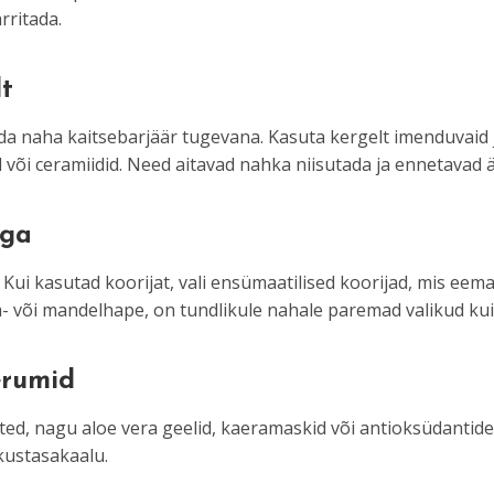
rritada.
lt
ida naha kaitsebarjäär tugevana. Kasuta kergelt imenduvaid j
õi ceramiidid. Need aitavad nahka niisutada ja ennetavad är
ega
t. Kui kasutad koorijat, vali ensümaatilised koorijad, mis e
 või mandelhape, on tundlikule nahale paremad valikud kui
erumid
ed, nagu aloe vera geelid, kaeramaskid või antioksüdantid
kustasakaalu.