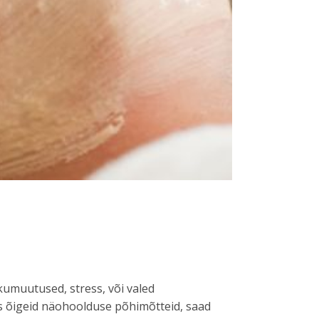
ikumuutused, stress, või valed
des õigeid näohoolduse põhimõtteid, saad