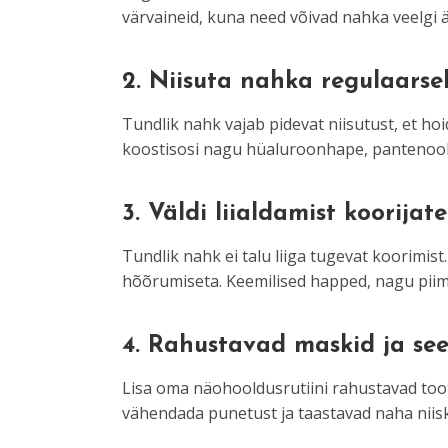
värvaineid, kuna need võivad nahka veelgi ä
2.
Niisuta nahka regulaarse
Tundlik nahk vajab pidevat niisutust, et ho
koostisosi nagu hüaluroonhape, pantenool v
3.
Väldi liialdamist koorijat
Tundlik nahk ei talu liiga tugevat koorimis
hõõrumiseta. Keemilised happed, nagu piim-
4.
Rahustavad maskid ja se
Lisa oma näohooldusrutiini rahustavad toot
vähendada punetust ja taastavad naha niis