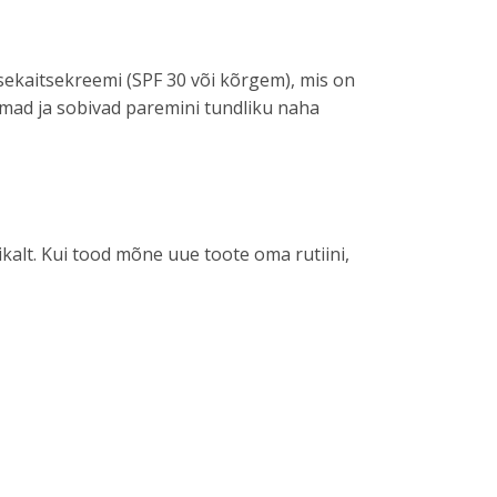
esekaitsekreemi (SPF 30 või kõrgem), mis on
bemad ja sobivad paremini tundliku naha
kalt. Kui tood mõne uue toote oma rutiini,