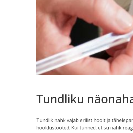
Tundliku näonah
Tundlik nahk vajab erilist hoolt ja tähelepa
hooldustooted. Kui tunned, et su nahk reag